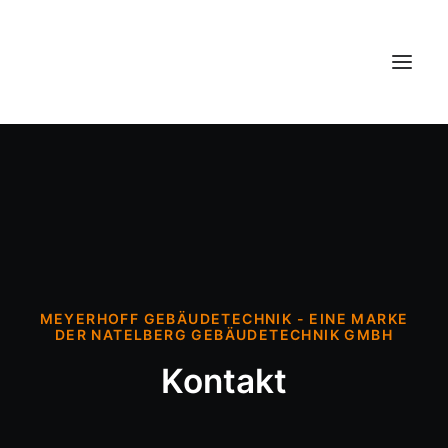
Über uns
Leistungen
Referenzen
Jobs
MEYERHOFF GEBÄUDETECHNIK - EINE MARKE
Kontakt
DER NATELBERG GEBÄUDETECHNIK GMBH
Kontakt